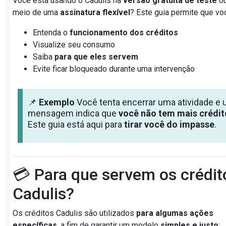
Você está usando o Cadulis na
versão gratuita de teste
ou
meio de uma
assinatura flexível
? Este guia permite que vo
Entenda o
funcionamento dos créditos
Visualize seu consumo
Saiba
para que eles servem
Evite ficar bloqueado durante uma intervenção
📌
Exemplo
Você tenta encerrar uma atividade e
mensagem indica que
você não tem mais crédit
Este guia está aqui para
tirar você do impasse
.
💳 Para que servem os crédit
Cadulis?
Os créditos Cadulis são utilizados
para algumas ações
específicas
, a fim de garantir um modelo
simples e justo
: