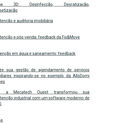
ene 3D: Desinfecção, Desratização,
setização
enção e auditoria imobiliária
enção e pós-venda: feedback da Fix&Move
venção em água e saneamento: feedback
ize sua gestão de agendamento de serviços
iliares inspirando-se no exemplo da AlloDomi
ces
o a Mecatech Ouest transformou sua
enção industrial com um software moderno de
S
se