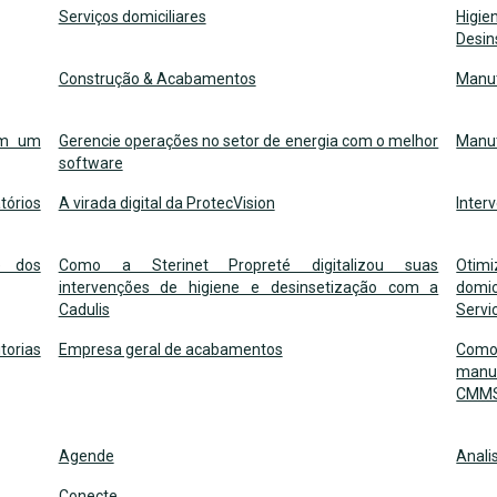
Serviços domiciliares
Higi
Desin
Construção & Acabamentos
Manut
om um
Gerencie operações no setor de energia com o melhor
Manut
software
órios
A virada digital da ProtecVision
Inter
e dos
Como a Sterinet Propreté digitalizou suas
Otim
intervenções de higiene e desinsetização com a
domic
Cadulis
Servi
orias
Empresa geral de acabamentos
Com
manut
CMM
Agende
Anali
Conecte