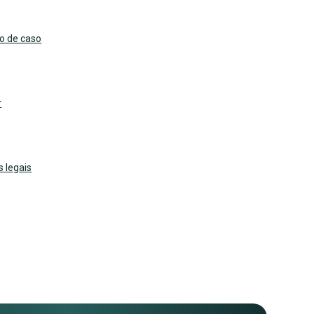
o de caso
r
s legais