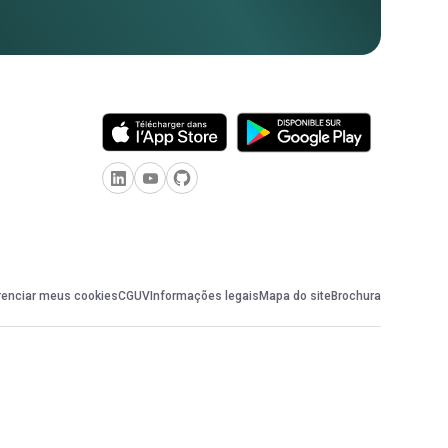
renciar meus cookies
CGUV
Informações legais
Mapa do site
Brochura