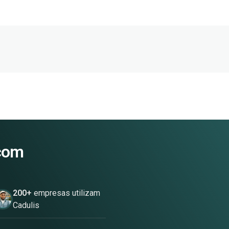
 com
200+
empresas utilizam
Cadulis