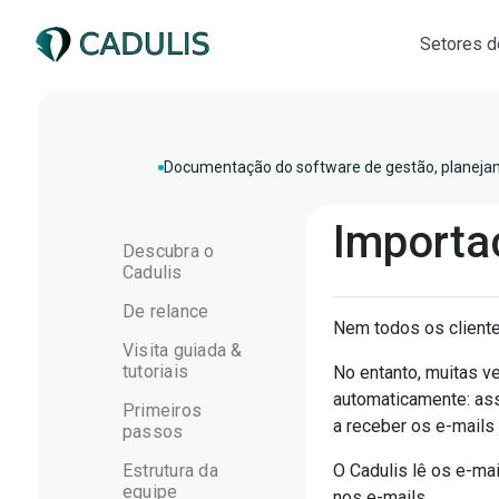
Setores d
Documentação do software de gestão, planejam
Importa
Descubra o
Cadulis
De relance
Nem todos os clien
Visita guiada &
tutoriais
No entanto, muitas v
automaticamente: ass
Primeiros
a receber os e-mails
passos
Estrutura da
O Cadulis lê os e-ma
equipe
nos e-mails.