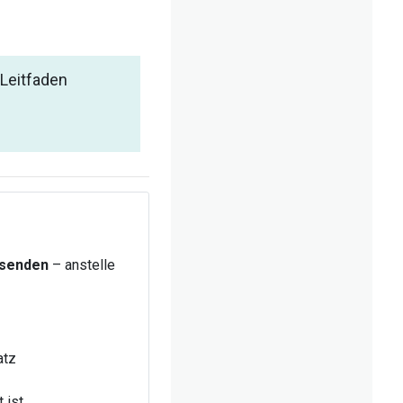
 Leitfaden
 senden
– anstelle
atz
 ist