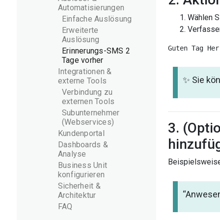
Automatisierungen
Wählen S
Einfache Auslösung
Verfassen
Erweiterte
Auslösung
Erinnerungs-SMS 2
Tage vorher
Integrationen &
✨ Sie kön
externe Tools
Verbindung zu
externen Tools
Subunternehmer
(Webservices)
3. (Opti
Kundenportal
hinzufü
Dashboards &
Analyse
Beispielsweis
Business Unit
konfigurieren
Sicherheit &
“Anwesen
Architektur
FAQ