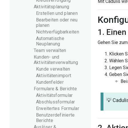
Kreditverfolgung
Mit Cadulis wi
Aktivitätsplanung
Erstellen und planen
Konfigu
Bearbeiten oder neu
planen
1. Einen
Nichtverfügbarkeiten
Automatische
Gehen Sie zum
Neuplanung
Team verwalten
Klicken S
Kunden- und
Wählen S
Aktivitätenverwaltung
Legen Si
Kunde verwalten
Geben Si
Aktivitätenimport
Bei
Kundenfelder
Formulare & Berichte
Aktivitätsformular
💡 Cadul
Abschlussformular
Erweitertes Formular
Benutzerdefinierte
Berichte
2. Aktio
Auslöser &