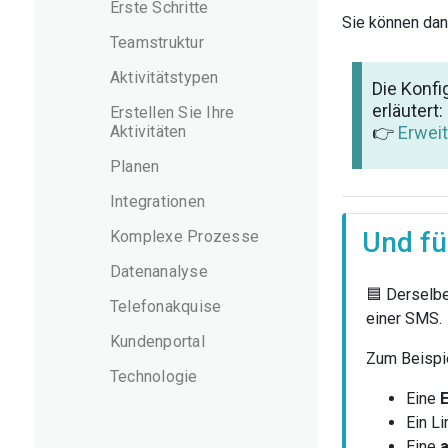
Erste Schritte
Sie können da
Teamstruktur
Aktivitätstypen
Die Konfi
erläutert:
Erstellen Sie Ihre
Aktivitäten
👉
Erweit
Planen
Integrationen
Und fü
Komplexe Prozesse
Datenanalyse
🟦 Derselb
Telefonakquise
einer SMS.
Kundenportal
Zum Beispie
Technologie
Eine
Ein Li
Eine