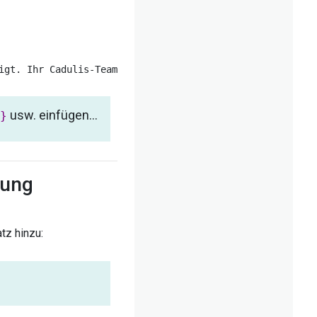
usw. einfügen…
}
gung
tz hinzu: