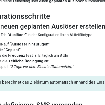
rd diese Erinnerung über einen
geplanten Auslöser
automatisier
rationsschritte
 neuen geplanten Auslöser erstelle
 Tab
“Auslöser”
in der Konfiguration Ihres Aktivitätstyps.
ie auf
“Auslöser hinzufügen”
ie
“Geplant”
e die
Frequenz
fest: z. B. täglich um 8 Uhr
e die
zeitliche Bedingung
an:
spiel:
“2 Tage vor dem Einsatz (Datumsfeld)”
is berechnet das Zieldatum automatisch anhand des Ein
n definieren: SMS versenden