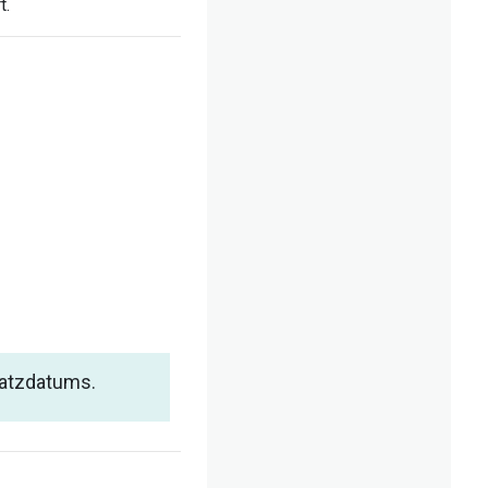
t.
n
satzdatums.