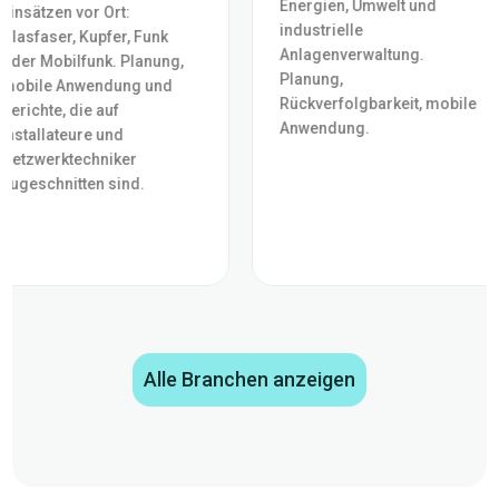
Energien, Umwelt und
Einsätzen vor Ort:
industrielle
Glasfaser, Kupfer, Funk
Anlagenverwaltung.
oder Mobilfunk. Planung,
Planung,
mobile Anwendung und
Rückverfolgbarkeit, mobile
Berichte, die auf
Anwendung.
Installateure und
Netzwerktechniker
zugeschnitten sind.
Alle Branchen anzeigen