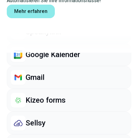
Automatisieren Sie Ihre Informationsflüsse!
Pennylane
Mehr erfahren
Speakylink
Google Kalender
Gmail
Kizeo forms
Sellsy