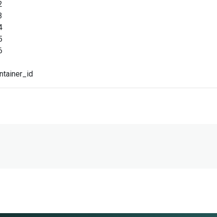
2
3
4
5
6
ntainer_id