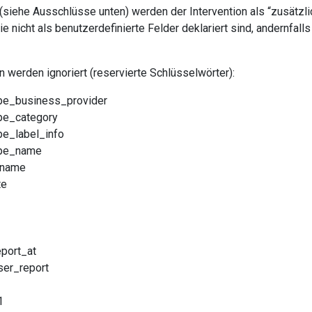
 (siehe Ausschlüsse unten) werden der Intervention als “zusätzl
ie nicht als benutzerdefinierte Felder deklariert sind, andernfal
 werden ignoriert (reservierte Schlüsselwörter):
ype_business_provider
ype_category
pe_label_info
ype_name
_name
te
eport_at
ser_report
1