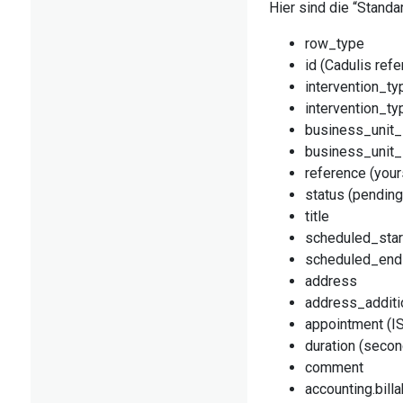
Hier sind die “Standa
row_type
id (Cadulis ref
intervention_ty
intervention_t
business_unit_
business_unit
reference (your
status (pending
title
scheduled_star
scheduled_end
address
address_additi
appointment (I
duration (seco
comment
accounting.bill