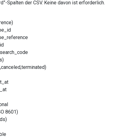
rd”-Spalten der CSV. Keine davon ist erforderlich.
erence)
pe_id
ype_reference
id
_search_code
s)
,canceled,terminated)
t_at
_at
onal
SO 8601)
nds)
able