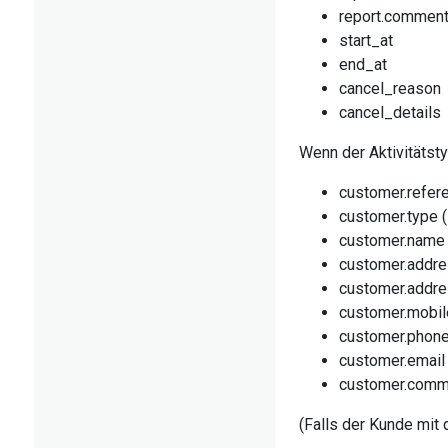
report.commen
start_at
end_at
cancel_reason
cancel_details
Wenn der Aktivitätsty
customer.refer
customer.type (
customer.name
customer.addr
customer.addre
customer.mobil
customer.phon
customer.email
customer.comm
(Falls der Kunde mit d