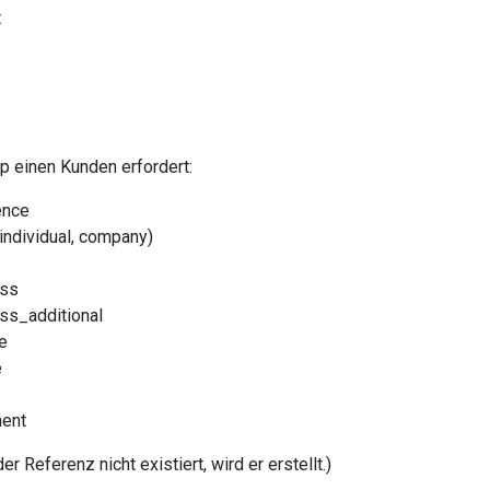
t
p einen Kunden erfordert:
ence
individual, company)
ess
ss_additional
e
e
ent
er Referenz nicht existiert, wird er erstellt.)