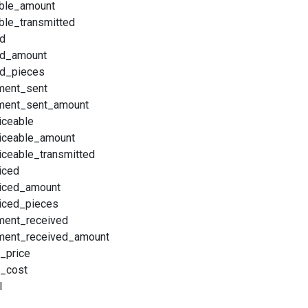
lable_amount
able_transmitted
ed
led_amount
led_pieces
ment_sent
yment_sent_amount
iceable
oiceable_amount
oiceable_transmitted
iced
oiced_amount
oiced_pieces
ment_received
yment_received_amount
l_price
l_cost
l