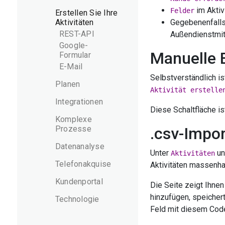
im Aktiv
Felder
Erstellen Sie Ihre
Aktivitäten
Gegebenenfalls 
REST-API
Außendienstmit
Google-
Manuelle 
Formular
E-Mail
Selbstverständlich ist
Planen
Aktivität erstelle
Integrationen
Diese Schaltfläche is
Komplexe
Prozesse
.csv-Impo
Datenanalyse
Unter
un
Aktivitäten
Telefonakquise
Aktivitäten massenhaf
Kundenportal
Die Seite zeigt Ihne
hinzufügen, speicher
Technologie
Feld mit diesem Code