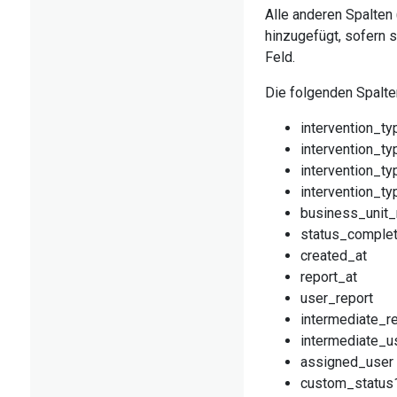
Alle anderen Spalten
hinzugefügt, sofern s
Feld.
Die folgenden Spalten
intervention_t
intervention_t
intervention_ty
intervention_t
business_unit
status_comple
created_at
report_at
user_report
intermediate_r
intermediate_u
assigned_user
custom_status