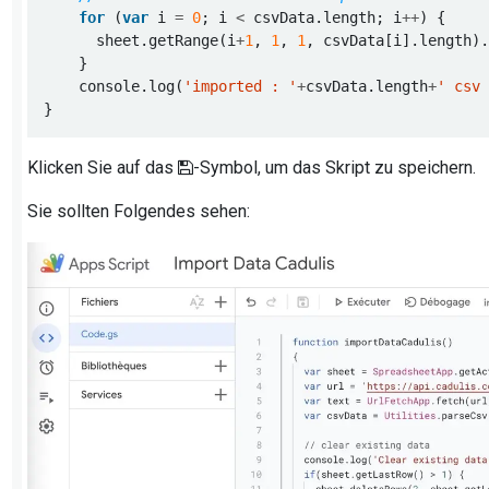
for
 (
var
 i 
=
0
; i 
<
 csvData.length; i
++
      sheet.getRange(i
+
1
, 
1
, 
1
, csvData[i].length)
    console.log(
'imported : '
+
csvData.length
+
' csv
Klicken Sie auf das
-Symbol, um das Skript zu speichern.
Sie sollten Folgendes sehen: