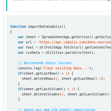
function
var
 sheet 
=
var
 url 
=
'https://api.cadulis.com/data-source
var
 text 
=
var
 csvData 
=
    console.log(
'Clear existing data...'
if
(sheet.getLastRow() 
>
1
      sheet.deleteRows(
2
, sheet.getLastRow()
-
1
if
(sheet.getLastColumn() 
>
1
      sheet.deleteColumns(
2
, sheet.getLastColumn()