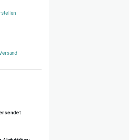
rstellen
 Versand
versendet