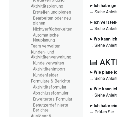
Kreditverfolgung
➤
Ich habe ge
Aktivitätsplanung
→ Siehe Anleit
Erstellen und planen
Bearbeiten oder neu
➤
Ich versteh
planen
→ Siehe Anleit
Nichtverfügbarkeiten
Automatische
➤
Wo kann ich
Neuplanung
→ Siehe Anleit
Team verwalten
Kunden- und
Aktivitätenverwaltung
📅 AK
Kunde verwalten
Aktivitätenimport
➤
Wie plane i
Kundenfelder
→ Siehe Anleit
Formulare & Berichte
Aktivitätsformular
➤
Wie kann ic
Abschlussformular
→ Siehe Anleit
Erweitertes Formular
Benutzerdefinierte
➤
Ich habe ei
Berichte
→ Prüfen Sie:
Auslöser &