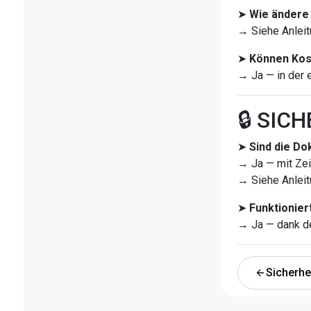
➤
Wie ändere 
→ Siehe Anleit
➤
Können Kos
→ Ja — in der 
🔒 SIC
➤
Sind die D
→ Ja — mit Zei
→ Siehe Anleit
➤
Funktionier
→ Ja — dank d
Sicherhei