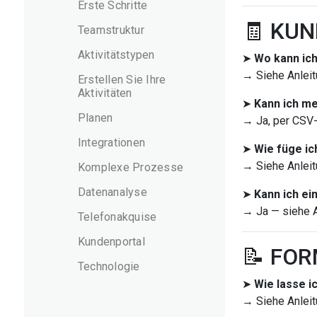
Erste Schritte
🧾 KU
Teamstruktur
Aktivitätstypen
➤
Wo kann ic
→ Siehe Anleit
Erstellen Sie Ihre
Aktivitäten
➤
Kann ich m
Planen
→ Ja, per CSV-
Integrationen
➤
Wie füge ic
→ Siehe Anleit
Komplexe Prozesse
Datenanalyse
➤
Kann ich ei
→ Ja — siehe A
Telefonakquise
Kundenportal
📝 FO
Technologie
➤
Wie lasse i
→ Siehe Anleit