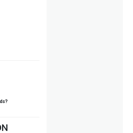
rds?
ON