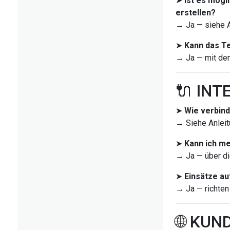
➤
Ist es mögl
erstellen?
→ Ja — siehe A
➤
Kann das Te
→ Ja — mit d
🔌 INT
➤
Wie verbind
→ Siehe Anleit
➤
Kann ich m
→ Ja — über d
➤
Einsätze a
→ Ja — richten
🌐 KU