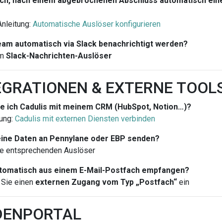
ich, nach einem abgebrochenen Abschluss automatisch eine 
nleitung:
Automatische Auslöser konfigurieren
am automatisch via Slack benachrichtigt werden?
em
Slack-Nachrichten-Auslöser
EGRATIONEN & EXTERNE TOOL
e ich Cadulis mit meinem CRM (HubSpot, Notion…)?
ung:
Cadulis mit externen Diensten verbinden
eine Daten an Pennylane oder EBP senden?
ie entsprechenden Auslöser
utomatisch aus einem E-Mail-Postfach empfangen?
 Sie einen
externen Zugang vom Typ „Postfach“
ein
NDENPORTAL