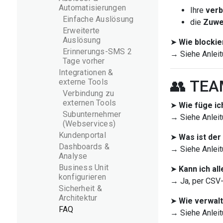
Automatisierungen
Ihre
verb
Einfache Auslösung
die
Zuwe
Erweiterte
Auslösung
➤
Wie blockie
Erinnerungs-SMS 2
→ Siehe Anleit
Tage vorher
Integrationen &
👥 TE
externe Tools
Verbindung zu
externen Tools
➤
Wie füge ic
Subunternehmer
→ Siehe Anleit
(Webservices)
Kundenportal
➤
Was ist der
Dashboards &
→ Siehe Anleit
Analyse
Business Unit
➤
Kann ich al
konfigurieren
→ Ja, per CSV-
Sicherheit &
Architektur
➤
Wie verwalt
FAQ
→ Siehe Anleit