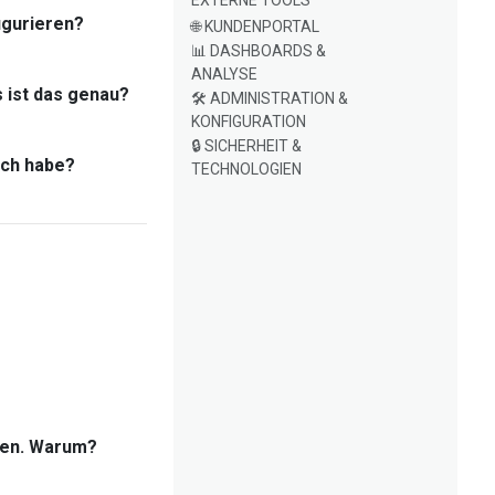
EXTERNE TOOLS
igurieren?
🌐 KUNDENPORTAL
📊 DASHBOARDS &
ANALYSE
s ist das genau?
🛠️ ADMINISTRATION &
KONFIGURATION
🔒 SICHERHEIT &
och habe?
TECHNOLOGIEN
isen. Warum?