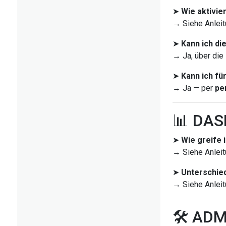
➤
Wie aktivie
→ Siehe Anleit
➤
Kann ich di
→ Ja, über die
➤
Kann ich fü
→ Ja — per
pe
📊 DA
➤
Wie greife 
→ Siehe Anleit
➤
Unterschied
→ Siehe Anleit
🛠️ AD