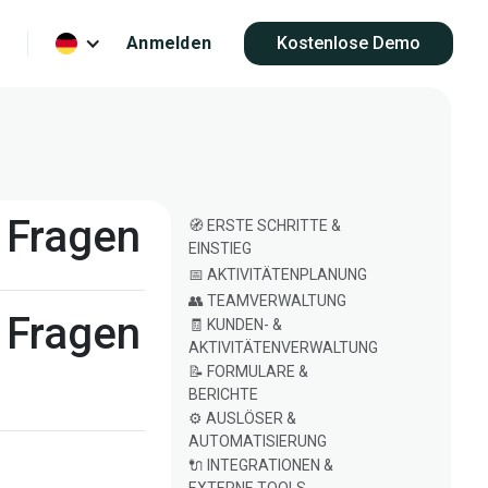
Anmelden
Kostenlose Demo
 Fragen
🧭 ERSTE SCHRITTE &
EINSTIEG
📅 AKTIVITÄTENPLANUNG
👥 TEAMVERWALTUNG
 Fragen
🧾 KUNDEN- &
AKTIVITÄTENVERWALTUNG
📝 FORMULARE &
BERICHTE
⚙️ AUSLÖSER &
AUTOMATISIERUNG
🔌 INTEGRATIONEN &