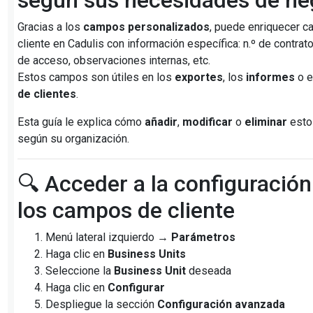
según sus necesidades de ne
Gracias a los
campos personalizados
, puede enriquecer ca
cliente en Cadulis con información específica: n.º de contrat
de acceso, observaciones internas, etc.
Estos campos son útiles en los
exportes
, los
informes
o e
de clientes
.
Esta guía le explica cómo
añadir
,
modificar
o
eliminar
esto
según su organización.
🔍 Acceder a la configuración
los campos de cliente
Menú lateral izquierdo →
Parámetros
Haga clic en
Business Units
Seleccione la
Business Unit
deseada
Haga clic en
Configurar
Despliegue la sección
Configuración avanzada