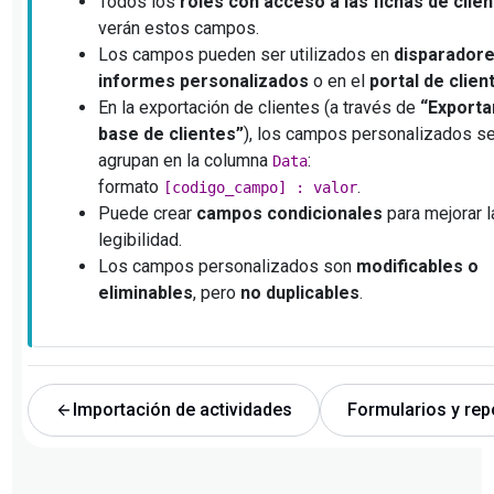
Todos los
roles con acceso a las fichas de clie
verán estos campos.
Los campos pueden ser utilizados en
disparador
informes personalizados
o en el
portal de clien
En la exportación de clientes (a través de
“Exportar
base de clientes”
), los campos personalizados s
agrupan en la columna
:
Data
formato
.
[codigo_campo] : valor
Puede crear
campos condicionales
para mejorar l
legibilidad.
Los campos personalizados son
modificables o
eliminables
, pero
no duplicables
.
Importación de actividades
Formularios y rep