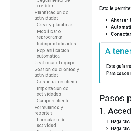
Seguimiento de
créditos
Esto le permite
Planificación de
actividades
Ahorrar 
Crear y planificar
Automati
Modificar o
Conectar
reprogramar
Indisponibilidades
A tene
Replanificación
automática
Gestionar el equipo
Esta guía t
Gestión de clientes y
Para casos 
actividades
Gestionar un cliente
Importación de
actividades
Pasos p
Campos cliente
Formularios y
1. Acced
reportes
Formulario de
Haga clic
actividad
Haga clic