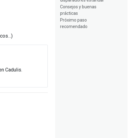
disparadores estándar
Consejos y buenas
prácticas
Próximo paso
recomendado
icos…)
n Cadulis.