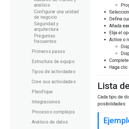
análisis
Pro
Configurar una unidad
Seleccion
de negocio
Defina cu
Seguridad y
Añada
co
arquitectura
Elija el o
Preguntas
Active o n
frecuentes
Dis
Primeros pasos
Disp
Complete
Estructura de equipo
Haga clic
Tipos de actividades
Cree sus actividades
Lista d
Planifique
Cada tipo de di
Integraciones
posibilidades:
Procesos complejos
Ejempl
Análisis de datos