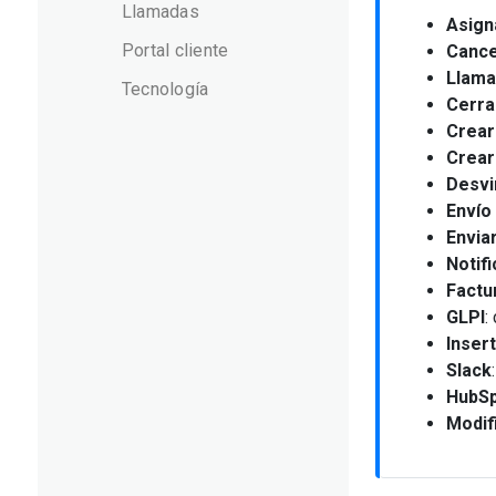
Llamadas
Asign
Portal cliente
Cancel
Llam
Tecnología
Cerrar
Crear
Crear
Desvi
Envío
Envia
Notif
Factu
GLPI
:
Inser
Slack
HubS
Modifi