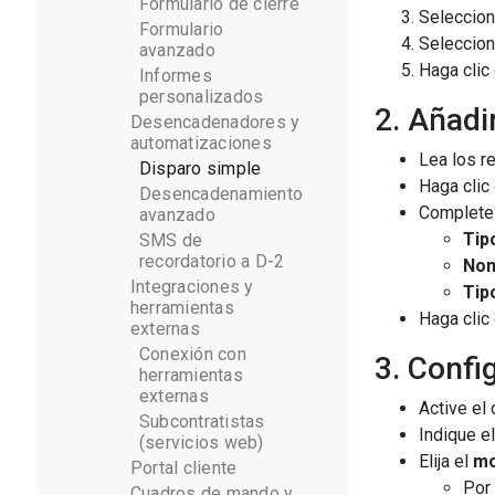
Formulario de cierre
Seleccion
Formulario
Seleccio
avanzado
Haga clic
Informes
personalizados
2. Añadi
Desencadenadores y
automatizaciones
Lea los r
Disparo simple
Haga clic
Desencadenamiento
Complete
avanzado
Tip
SMS de
recordatorio a D-2
No
Integraciones y
Tip
herramientas
Haga clic
externas
Conexión con
3. Confi
herramientas
externas
Active el
Subcontratistas
Indique e
(servicios web)
Elija el
mo
Portal cliente
Por
Cuadros de mando y