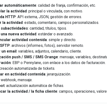
ar automáticamente
: calidad de franja, confirmación, etc.
ar la actividad
: principal o vinculada, con motivo.
ada HTTP
: API externa, JSON, gestión de errores.
 la actividad
: estado, comentario, campos personalizados.
 subactividades
: cantidad, títulos, tipos.
 una nueva actividad
: estándar o avanzado.
ncular actividad contenida
: simple y directo.
 SFTP
: archivos (informes, fotos), servidor remoto.
r un email
: variables, adjuntos, calendario, cliente.
icación push / SMS / SMS Orange
: mensaje, variables, destinat
ración
: EBP o Pennylane, con enlace a los datos de facturación.
 creación automatizada de tickets.
tar en actividad contenida
: jerarquización.
: webhook, mensaje.
pot
: actualización automática de fichas.
car la actividad / la ficha cliente
: campos, operaciones, valore