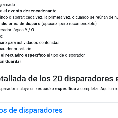
gramado
e el
evento desencadenante
.
ándo disparar: cada vez, la primera vez, o cuando se reúnan de n
ndiciones de disparo
(opcional pero recomendable).
perador lógico
Y / O
.
o:
paro para actividades contenidas
arador prioritario
 el
recuadro específico
al tipo de disparador.
 en
Guardar
.
etallada de los 20 disparadores
sparador incluye un
recuadro específico
a completar. Aquí un 
os de disparadores