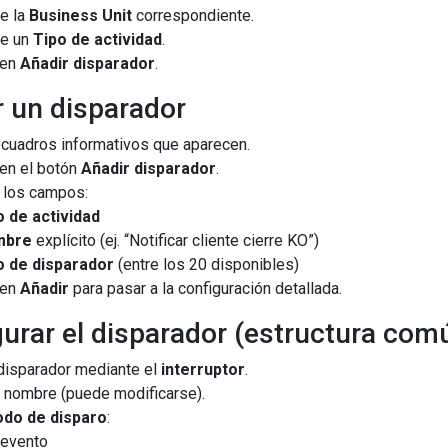
e la
Business Unit
correspondiente.
ne un
Tipo de actividad
.
 en
Añadir disparador
.
r un disparador
ecuadros informativos que aparecen.
 en el botón
Añadir disparador
.
 los campos:
o de actividad
mbre
explícito (ej. “Notificar cliente cierre KO”)
o de disparador
(entre los 20 disponibles)
 en
Añadir
para pasar a la configuración detallada.
gurar el disparador (estructura com
 disparador mediante el
interruptor
.
l nombre (puede modificarse).
do de disparo
:
 evento