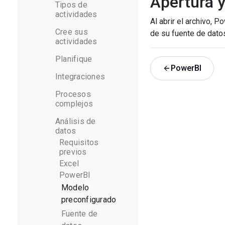
Apertura y
Tipos de
actividades
Al abrir el archivo, P
Cree sus
de su fuente de datos
actividades
Planifique
PowerBI
Integraciones
Procesos
complejos
Análisis de
datos
Requisitos
previos
Excel
PowerBI
Modelo
preconfigurado
Fuente de