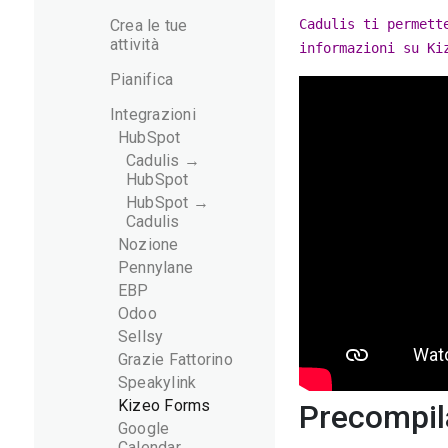
Crea le tue
Cadulis ti permett
attività
informazioni su Ki
Pianifica
Integrazioni
HubSpot
Cadulis →
HubSpot
HubSpot →
Cadulis
Nozione
Pennylane
EBP
Odoo
Sellsy
Grazie Fattorino
Speakylink
Kizeo Forms
Precompila
Google
Calendar