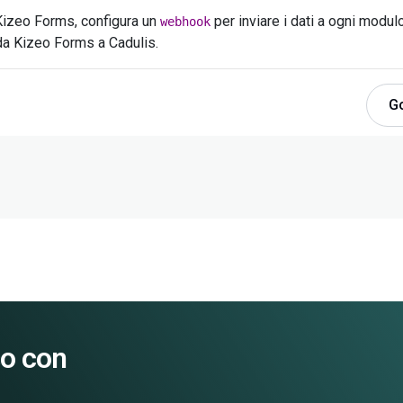
 Kizeo Forms, configura un
per inviare i dati a ogni modulo 
webhook
da Kizeo Forms a Cadulis.
G
so con