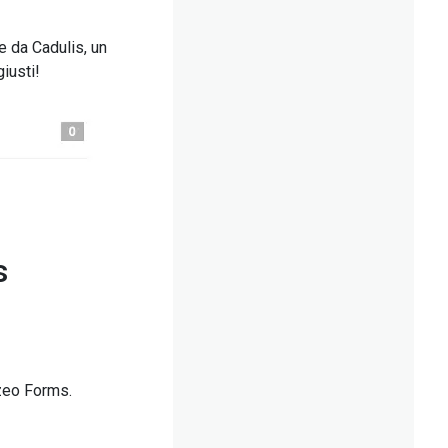
e da Cadulis, un
giusti!
s
izeo Forms.