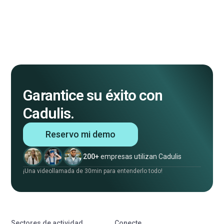
Garantice su éxito con
Cadulis.
Reservo mi demo
200+
empresas utilizan Cadulis
¡Una videollamada de 30min para entenderlo todo!
Sectores de actividad
Conecte