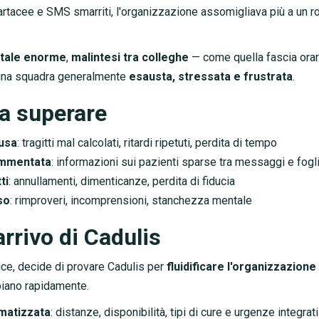
cartacee e SMS smarriti, l'organizzazione assomigliava più a un 
tale enorme
,
malintesi tra colleghe
— come quella fascia orar
e una squadra generalmente
esausta, stressata e frustrata
.
da superare
fusa
: tragitti mal calcolati, ritardi ripetuti, perdita di tempo
ammentata
: informazioni sui pazienti sparse tra messaggi e fogli
ti
: annullamenti, dimenticanze, perdita di fiducia
so
: rimproveri, incomprensioni, stanchezza mentale
arrivo di Cadulis
rice, decide di provare Cadulis per
fluidificare l'organizzazione
biano rapidamente.
omatizzata
: distanze, disponibilità, tipi di cure e urgenze integrati