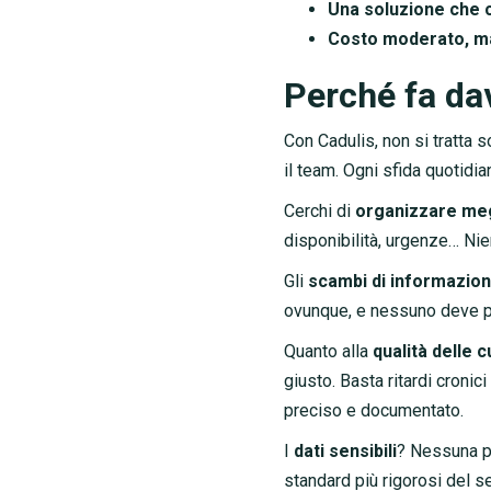
Una soluzione che 
Costo moderato, ma
Perché fa dav
Con Cadulis, non si tratta s
il team. Ogni sfida quotidi
Cerchi di
organizzare meg
disponibilità, urgenze… Ni
Gli
scambi di informazion
ovunque, e nessuno deve pi
Quanto alla
qualità delle 
giusto. Basta ritardi cronici
preciso e documentato.
I
dati sensibili
? Nessuna pr
standard più rigorosi del se