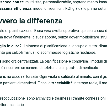
cresce con te
: multi-sito, personalizzabile, apprendimento imm
ssima efficienza
: modello freemium, ROI già dalle prime sett
vero la differenza
olo di pianificazione. È una vera svolta operativa, quasi una cura 
ana trova finalmente la sua risposta, senza dover moltiplicare s
lio le cure
? Il sistema di pianificazione si occupa di tutto: distan
ente più calcoli manuali o scommesse logistiche rischiose.
i
sono ora centralizzati. La pianificazione è condivisa, i moduli di
ù rincorrere un numero di telefono o un post-it dimenticato.
cure
, ne esce rafforzata. Ogni visita è calibrata al minuto, con il
 o pazienti dimenticati. E con la
tracciabilità
in tempo reale, il mo
eoccupazione: sono archiviati e trasmessi tramite connessioni si
ttore sanitario.