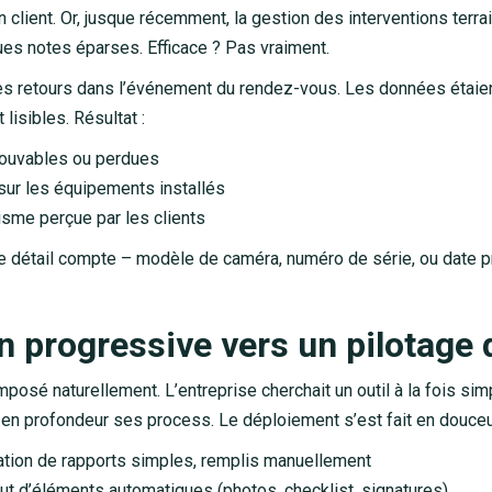
n client. Or, jusque récemment, la gestion des interventions terra
ues notes éparses. Efficace ? Pas vraiment.
ses retours dans l’événement du rendez-vous. Les données étaie
 lisibles. Résultat :
rouvables ou perdues
sur les équipements installés
sme perçue par les clients
détail compte – modèle de caméra, numéro de série, ou date pr
n progressive vers un pilotage d
mposé naturellement. L’entreprise cherchait un outil à la fois sim
 en profondeur ses process. Le déploiement s’est fait en douceu
ation de rapports simples, remplis manuellement
ut d’éléments automatiques (photos, checklist, signatures)