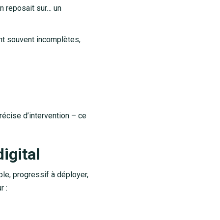
in reposait sur… un
nt souvent incomplètes,
écise d’intervention – ce
igital
ple, progressif à déployer,
r :