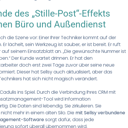
de des „Stille-Post“-Effekts
hen Büro und Außendienst
sich die Szene vor: Einer Ihrer Techniker kommt auf der
 Er lächelt, sein Werkzeug ist sauber, er ist bereit. Er ruft
auf seinem Einsatzblatt an. „Die gewünschte Nummer ist
ben.“ Der Kunde wartet drinnen. Er hat den
tarbeiter doch erst zwei Tage zuvor über seine neue
rmiert. Dieser hat Sellsy auch aktualisiert, aber das
Technikers hat sich nicht magisch verändert.
Cadulis ins Spiel. Durch die Verbindung Ihres CRM mit
nsatzmanagement-Tool wird Information
ig. Die Daten sind lebendig. Sie zirkulieren. Sie
nicht mehr in einem alten Silo. Die
mit Sellsy verbundene
nagement-Software
sorgt dafür, dass jede
sierung sofort überall übernommen wird.