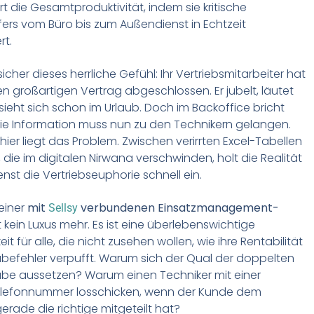
rt die Gesamtproduktivität, indem sie kritische
ers vom Büro bis zum Außendienst in Echtzeit
rt.
icher dieses herrliche Gefühl: Ihr Vertriebsmitarbeiter hat
n großartigen Vertrag abgeschlossen. Er jubelt, läutet
 sieht sich schon im Urlaub. Doch im Backoffice bricht
Die Information muss nun zu den Technikern gelangen.
ier liegt das Problem. Zwischen verirrten Excel-Tabellen
, die im digitalen Nirwana verschwinden, holt die Realität
nst die Vertriebseuphorie schnell ein.
 einer
mit
verbundenen Einsatzmanagement-
Sellsy
t kein Luxus mehr. Es ist eine überlebenswichtige
t für alle, die nicht zusehen wollen, wie ihre Rentabilität
befehler verpufft. Warum sich der Qual der doppelten
be aussetzen? Warum einen Techniker mit einer
elefonnummer losschicken, wenn der Kunde dem
gerade die richtige mitgeteilt hat?