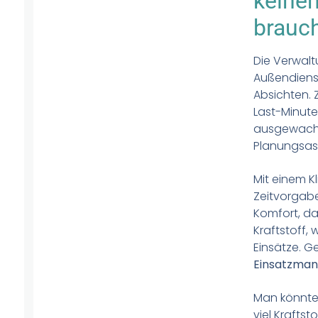
keinen
brauc
Die Verwalt
Außendienst
Absichten. 
Last-Minute
ausgewachse
Planungsass
Mit einem K
Zeitvorgabe
Komfort, da
Kraftstoff,
Einsätze. G
Einsatzma
Man könnte 
viel Krafts