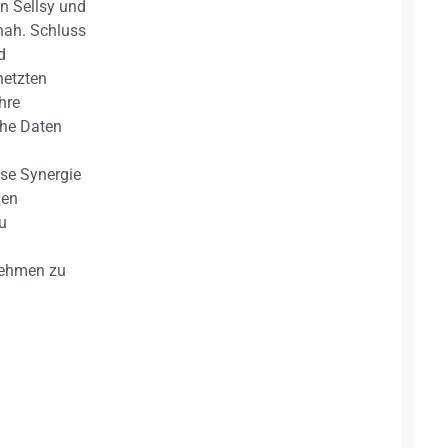
on Sellsy und
 nah. Schluss
d
netzten
hre
che Daten
ese Synergie
nen
u
rnehmen zu