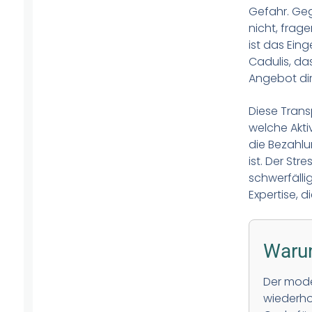
Gefahr. Ge
nicht, frage
ist das Eing
Cadulis, da
Angebot di
Diese Trans
welche Aktiv
die Bezahlu
ist. Der Str
schwerfälli
Expertise, d
Warum
Der mode
wiederho