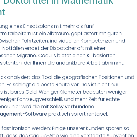
 Doktortitel in Mathematik
ht
ung eines Einsatzplans mit mehr als fünf
mitarbeitern ist ein Albtraum, gepflastert mit guten
Zwischen Fahrtzeiten, individuellen Kompetenzen und
-Notfällen endet der Dispatcher oft mit einer
nen Migräne. Cadulis bietet einen KI-basierten
istenten, der Ihnen die undankbare Arbeit abnimmt.
lick analysiert das Tool die geografischen Positionen und
n. Es schlägt die beste Route vor. Das ist nicht nur
s ist bares Geld. Weniger Kilometer bedeuten weniger
 weniger Fahrzeugverschleiß und mehr Zeit für echte
enau hier wird die
mit Sellsy verbundene
nagement-Software
praktisch sofort rentabel.
fast ironisch werden: Einige unserer Kunden sparen so
toff, dass das Cadulis-Abo wie eine versteckte Subvention