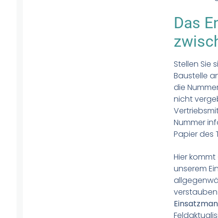
Das En
zwisc
Stellen Sie 
Baustelle an.
die Nummer 
nicht verge
Vertriebsmi
Nummer info
Papier des 
Hier kommt 
unserem Ei
allgegenwärt
verstauben 
Einsatzma
Feldaktuali