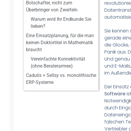
revolutionie
Botschafter, nicht zum
Datentransf
Überbringer von Zweifeln
automatisie
Warum wird Ihr Endkunde Sie
lieben?
Sie kennen s
Eine Einsatzplanung, für die man
gerade eine
keinen Doktortitel in Mathematik
die Glocke,
braucht
Panik aus. 
Und genau h
Vereinfachte Konnektivität
und E-Mails
(ohne Beraterarmee)
im Außendie
Cadulis + Sellsy vs. monolithische
ERP-Systeme
Der Einsatz
Software
is
Notwendigkei
durch Einga
Dateneinga
falschen T
Vertriebler 