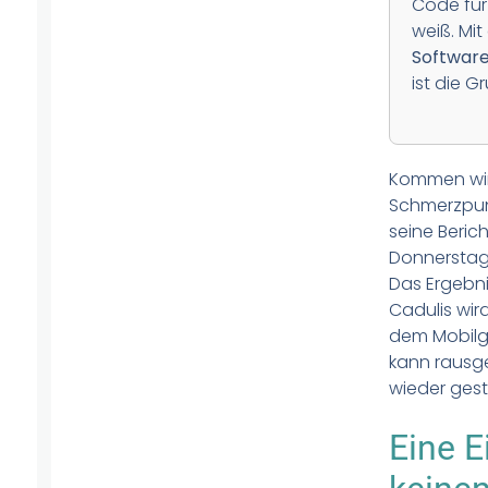
Code für 
weiß. Mit
Softwar
ist die 
Kommen wir
Schmerzpunk
seine Beric
Donnerstag
Das Ergebn
Cadulis wir
dem Mobilge
kann rausge
wieder gest
Eine E