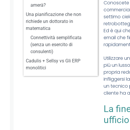
Conoscete s
amerà?
commercial
Una pianificazione che non
settimo cie
richiede un dottorato in
retrobottega
matematica
Ed è qui che
email che f
Connettività semplificata
rapidamente
(senza un esercito di
consulenti)
Utilizzare u
Cadulis + Sellsy vs Gli ERP
più un lusso
monolitici
propria redd
infliggersi
un tecnico 
cliente ha
La fine
uffici