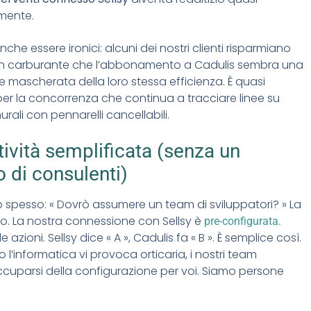
mente.
he essere ironici: alcuni dei nostri clienti risparmiano
 in carburante che l’abbonamento a Cadulis sembra una
 mascherata della loro stessa efficienza. È quasi
er la concorrenza che continua a tracciare linee su
rali con pennarelli cancellabili.
ività semplificata (senza un
o di consulenti)
 spesso: « Dovrò assumere un team di sviluppatori? » La
no. La nostra connessione con Sellsy è
pre-configurata.
le azioni. Sellsy dice « A », Cadulis fa « B ». È semplice così.
 l’informatica vi provoca orticaria, i nostri team
uparsi della configurazione per voi. Siamo persone