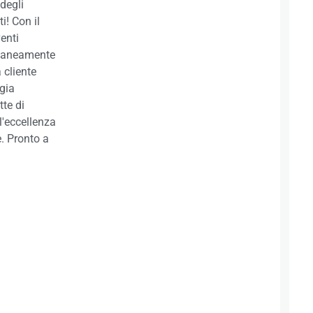
degli
ti! Con il
enti
antaneamente
 cliente
gia
tte di
l'eccellenza
e. Pronto a