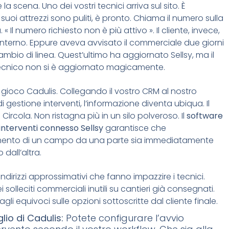
a scena. Uno dei vostri tecnici arriva sul sito. È
i suoi attrezzi sono puliti, è pronto. Chiama il numero sulla
« Il numero richiesto non è più attivo ». Il cliente, invece,
’interno. Eppure aveva avvisato il commerciale due giorni
ambio di linea. Quest’ultimo ha aggiornato Sellsy, ma il
tecnico non si è aggiornato magicamente.
n gioco Cadulis. Collegando il vostro CRM al nostro
 gestione interventi, l’informazione diventa ubiqua. Il
 Circola. Non ristagna più in un silo polveroso. Il
software
 interventi connesso Sellsy
garantisce che
mento di un campo da una parte sia immediatamente
 dall’altra.
indirizzi approssimativi che fanno impazzire i tecnici.
i solleciti commerciali inutili su cantieri già consegnati.
agli equivoci sulle opzioni sottoscritte dal cliente finale.
glio di Cadulis:
Potete configurare l’avvio