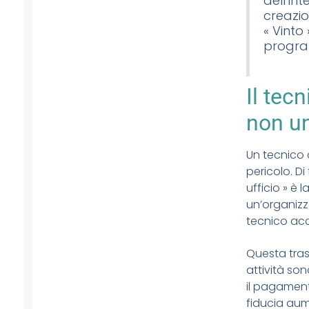
dell’in
creazio
« Vinto 
progra
Il tec
non un
Un tecnico 
pericolo. Di
ufficio » è 
un’organizz
tecnico ac
Questa tras
attività so
il pagamento
fiducia aum