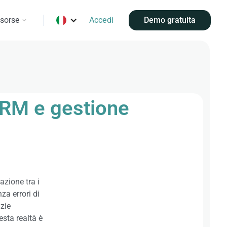
isorse
Accedi
Demo gratuita
 CRM e gestione
zione tra i
nza errori di
zie
esta realtà è