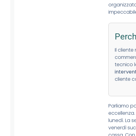
organizzata
impeccabil
Perch
Il client
commercia
tecnico 
interven
cliente c
Parliamo po
eccellenza. 
lunedì. La s
venerdì suc
cassa. Con 