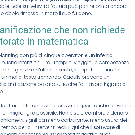
bile. Sale su Sellsy. La fattura può partire prima ancora
ico abbia rimesso in moto il suo furgone.
anificazione che non richiede
torato in matematica
planning con più di cinque operatori è un inferno
i buone intenzioni. Tra i tempi di viaggio, le competenze
e le urgenze dell’ultimo minuto, il dispatcher finisce
 un mal di testa tremendo. Cadulis propone un
i pianificazione basato su IA che fa il lavoro ingrato al
o.
 lo strumento analizza le posizioni geografiche e i vincoli
ne il miglior giro possibile. Non è solo comfort, è denaro
chilometri, significa meno carburante, meno usura dei
 tempo per gli interventi reali. È qui che il
software di
terventi connesso Sellsy
diventa redditizio quasi