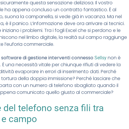
icuramente questa sensazione deliziosa. Il vostro
e ha appena concluso un contratto fantastico. È al
lo, suona la campanella, si vede già in vacanza. Ma nel
, è il panico. L’informazione deve ora arrivare ai tecnici.
 iniziano i problemi. Tra i fogli Excel che si perdono e le
iniscono nel limbo digitale, la realtà sul campo raggiunge
 l’euforia commerciale.
n
software di gestione interventi connesso
non è
Sellsy
. È una necessità vitale per chiunque rifiuti di vedere la
itività evaporare in errori di inserimento dati. Perché
 la tortura della doppia immissione? Perché lasciare che
parta con un numero di telefono sbagliato quando il
 appena comunicato quello giusto al commerciale?
 del telefono senza fili tra
o e campo