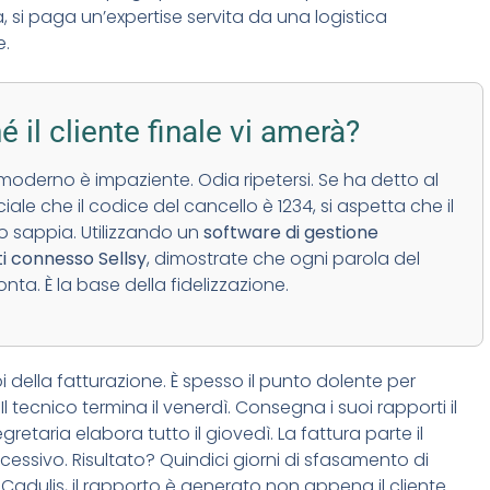
, si paga un’expertise servita da una logistica
e.
é il cliente finale vi amerà?
e moderno è impaziente. Odia ripetersi. Se ha detto al
le che il codice del cancello è 1234, si aspetta che il
lo sappia. Utilizzando un
software di gestione
ti connesso Sellsy
, dimostrate che ogni parola del
onta. È la base della fidelizzazione.
i della fatturazione. È spesso il punto dolente per
Il tecnico termina il venerdì. Consegna i suoi rapporti il
egretaria elabora tutto il giovedì. La fattura parte il
cessivo. Risultato? Quindici giorni di sfasamento di
Cadulis, il rapporto è generato non appena il cliente