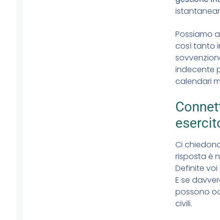
istantanea
Possiamo anc
così tanto
sovvenzione
indecente p
calendari mu
Connett
esercit
Ci chiedono
risposta è 
Definite voi 
E se davvero
possono occ
civili.