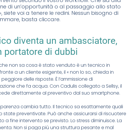
tervento secondo il vostro workflow. Che sia alla
ne di un’opportunità o al passaggio allo stato
», siete voi a tenere le redini. Nessun bisogno di
mmare, basta cliccare.
nico diventa un ambasciatore,
 portatore di dubbi
che non sa cosa è stato venduto è un tecnico in
 fronte a un cliente esigente, il « non lo so, chieda in
la peggiore delle risposte. È l’ammissione di
azione che fa acqua. Con Cadulis collegato a Sellsy, il
cede direttamente al preventivo dal suo smartphone.
parenza cambia tutto. Il tecnico sa esattamente quali
no state preventivate. Può anche assicurarsi di riscuotere
 a fine intervento se previsto. Lo stress diminuisce. La
enta. Non si paga più una struttura pesante e mal