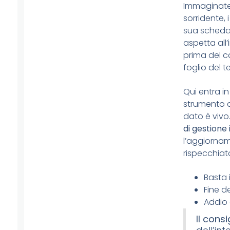
Immaginate l
sorridente, 
sua scheda. 
aspetta all
prima del c
foglio del 
Qui entra i
strumento di
dato è vivo.
di gestione
l’aggiorna
rispecchiato
Basta 
Fine de
Addio 
Il consi