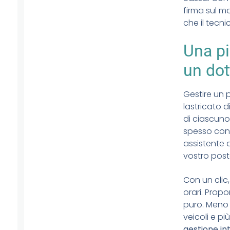
firma sul mo
che il tecn
Una pi
un dot
Gestire un 
lastricato d
di ciascuno 
spesso con
assistente d
vostro post
Con un clic,
orari. Propo
puro. Meno 
veicoli e più
gestione in