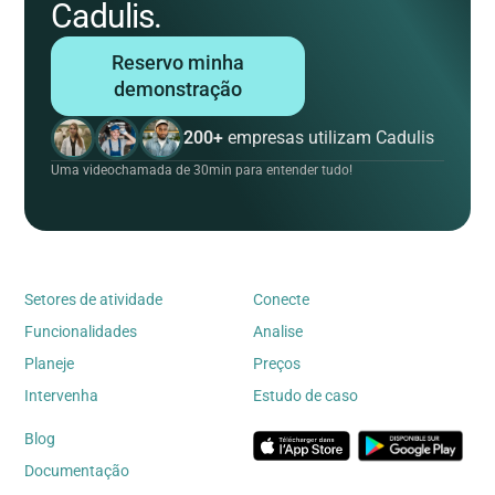
Cadulis.
Reservo minha
demonstração
200+
empresas utilizam Cadulis
Uma videochamada de 30min para entender tudo!
Setores de atividade
Conecte
Funcionalidades
Analise
Planeje
Preços
Intervenha
Estudo de caso
Blog
Documentação