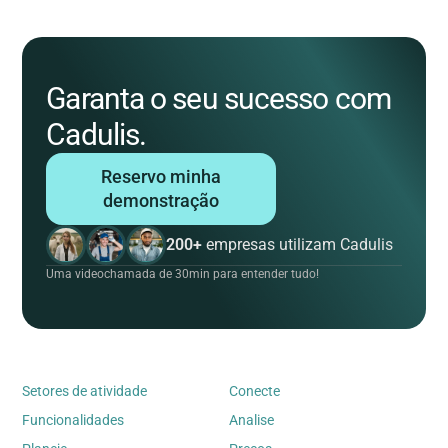
Garanta o seu sucesso com
Cadulis.
Reservo minha
demonstração
200+
empresas utilizam Cadulis
Uma videochamada de 30min para entender tudo!
Setores de atividade
Conecte
Funcionalidades
Analise