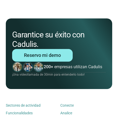
Garantice su éxito con
Cadulis.
Reservo mi demo
200+
empresas utilizan Cadulis
¡Una videollamada de 30min para entenderlo todo!
Sectores de actividad
Conecte
Funcionalidades
Analice