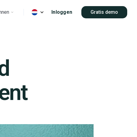
nnen
Inloggen
Gratis demo
ld
ent