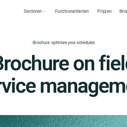
Sectoren
Functionaliteiten
Prijzen
Bro
Brochure: optimize your schedules
rochure on fie
rvice managem